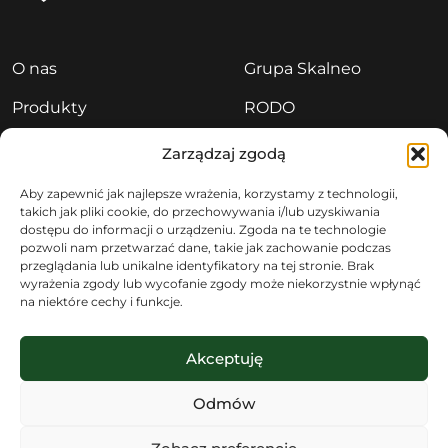
O nas
Grupa Skalneo
Produkty
RODO
Aktualności
Polityka prywatności
Zarządzaj zgodą
Kariera
Sygnaliści
Aby zapewnić jak najlepsze wrażenia, korzystamy z technologii,
takich jak pliki cookie, do przechowywania i/lub uzyskiwania
Kontakt
dostępu do informacji o urządzeniu. Zgoda na te technologie
pozwoli nam przetwarzać dane, takie jak zachowanie podczas
przeglądania lub unikalne identyfikatory na tej stronie. Brak
wyrażenia zgody lub wycofanie zgody może niekorzystnie wpłynąć
na niektóre cechy i funkcje.
Akceptuję
Copyright © 2026 Kopalnie Porfiru i Diabazu – Grupa
Odmów
SKALNEO