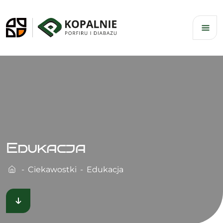
Skip
to
content
Edukacja
Ciekawostki
Edukacja