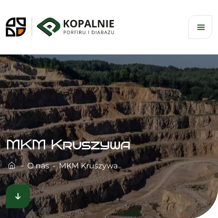
Skip
to
content
MKM Kruszywa
O nas
MKM Kruszywa