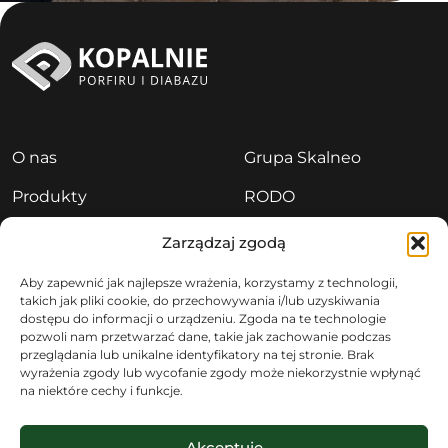
O nas
Grupa Skalneo
Produkty
RODO
Aktualności
Polityka prywatności
Zarządzaj zgodą
Kariera
Sygnaliści
Aby zapewnić jak najlepsze wrażenia, korzystamy z technologii,
takich jak pliki cookie, do przechowywania i/lub uzyskiwania
Kontakt
dostępu do informacji o urządzeniu. Zgoda na te technologie
pozwoli nam przetwarzać dane, takie jak zachowanie podczas
przeglądania lub unikalne identyfikatory na tej stronie. Brak
wyrażenia zgody lub wycofanie zgody może niekorzystnie wpłynąć
na niektóre cechy i funkcje.
Akceptuję