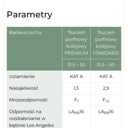
Parametry
Badana cecha
Tłuczeń
Tłuczeń
porfirowy
porfirowy
kolejowy
kolejowy
PREMIUM
STANDARD
31,5 – 50
31,5 – 50
Uziarnienie
KAT A
KAT A
Nasiąkliwość
1,5
2,9
Mrozoodporność
F
F
1
1,5
Odporność na
LA
16
LA
16
RB
RB
rozdrabnianie w
bębnie Los Angeles