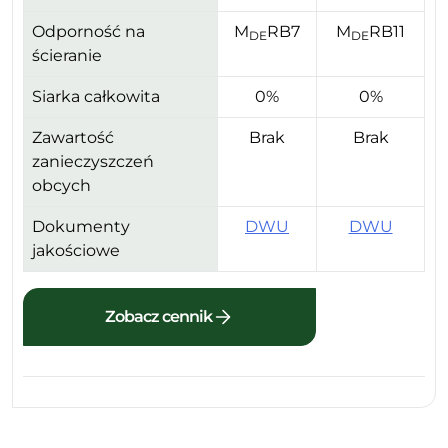
Odporność na
M
RB7
M
RB11
DE
DE
ścieranie
Siarka całkowita
0%
0%
Zawartość
Brak
Brak
zanieczyszczeń
obcych
Dokumenty
DWU
DWU
jakościowe
Zobacz cennik