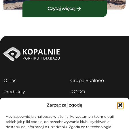
Czytaj więcej
O nas
Grupa Skalneo
Produkty
RODO
Aktualności
Polityka prywatności
Zarządzaj zgodą
Kariera
Sygnaliści
Aby zapewnić jak najlepsze wrażenia, korzystamy z technologii,
takich jak pliki cookie, do przechowywania i/lub uzyskiwania
Kontakt
dostępu do informacji o urządzeniu. Zgoda na te technologie