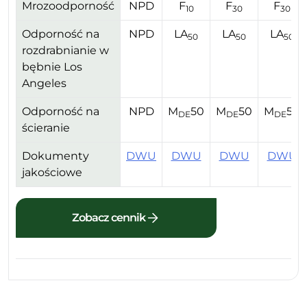
Mrozoodporność
NPD
F
F
F
10
30
30
Odporność na
NPD
LA
LA
LA
50
50
50
rozdrabnianie w
bębnie Los
Angeles
Odporność na
NPD
M
50
M
50
M
50
DE
DE
DE
ścieranie
Dokumenty
DWU
DWU
DWU
DWU
jakościowe
Zobacz cennik