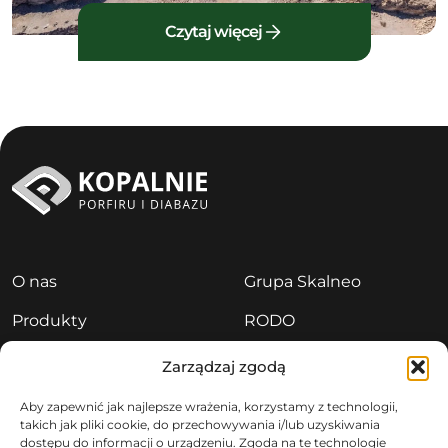
Czytaj więcej
O nas
Grupa Skalneo
Produkty
RODO
Aktualności
Polityka prywatności
Zarządzaj zgodą
Kariera
Sygnaliści
Aby zapewnić jak najlepsze wrażenia, korzystamy z technologii,
takich jak pliki cookie, do przechowywania i/lub uzyskiwania
Kontakt
dostępu do informacji o urządzeniu. Zgoda na te technologie