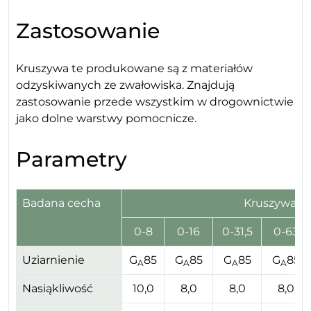
Zastosowanie
Kruszywa te produkowane są z materiałów
odzyskiwanych ze zwałowiska. Znajdują
zastosowanie przede wszystkim w drogownictwie
jako dolne warstwy pomocnicze.
Parametry
Badana cecha
Kruszywa m
0-8
0-16
0-31,5
0-63
Uziarnienie
G
85
G
85
G
85
G
85
A
A
A
A
Nasiąkliwość
10,0
8,0
8,0
8,0