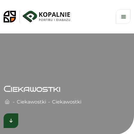
Skip
to
content
Ciekawostki
Ciekawostki
Ciekawostki