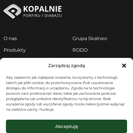
O nas
Grupa Skalneo
Produkty
RODO
Aktualności
Polityka prywatności
Zarządzaj zgodą
Kariera
Sygnaliści
Aby zapewnić jak najlepsze wrażenia, korzystamy z technologii,
takich jak pliki cookie, do przechowywania i/lub uzyskiwania
Kontakt
dostępu do informacji o urządzeniu. Zgoda na te technologie
pozwoli nam przetwarzać dane, takie jak zachowanie podczas
przeglądania lub unikalne identyfikatory na tej stronie. Brak
wyrażenia zgody lub wycofanie zgody może niekorzystnie wpłynąć
na niektóre cechy i funkcje.
Akceptuję
Copyright © 2025 Kopalnie Porfiru i Diabazu – Grupa